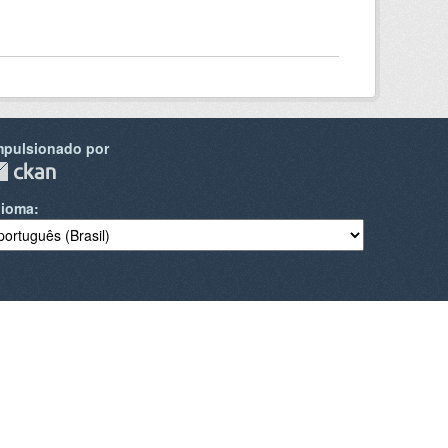
mpulsionado por
dioma