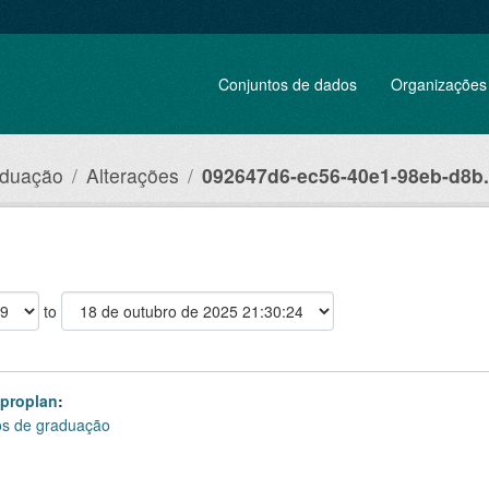
Conjuntos de dados
Organizações
aduação
Alterações
092647d6-ec56-40e1-98eb-d8b.
to
_proplan
:
os de graduação