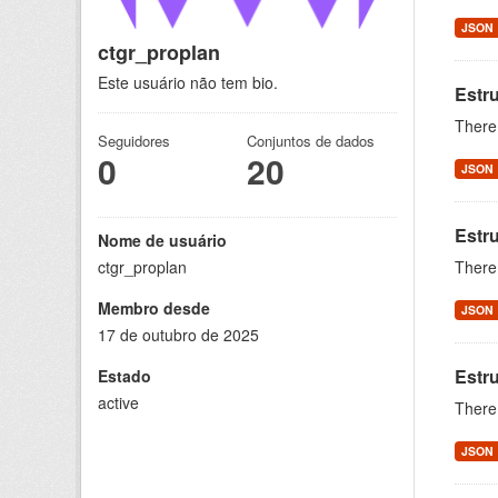
JSON
ctgr_proplan
Este usuário não tem bio.
Estru
There 
Seguidores
Conjuntos de dados
0
20
JSON
Estru
Nome de usuário
ctgr_proplan
There 
Membro desde
JSON
17 de outubro de 2025
Estr
Estado
active
There 
JSON