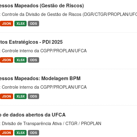
essos Mapeados (Gestão de Riscos)
: Controle da Divisão de Gestão de Riscos (DGR/CTGR/PROPLAN/UF
JSON
XLSX
ODS
tos Estratégicos - PDI 2025
: Controle interno da CGPP/PROPLAN/UFCA
JSON
XLSX
ODS
essos Mapeados: Modelagem BPM
: Controle interno da CGPP/PROPLAN/UFCA
JSON
XLSX
ODS
o de dados abertos da UFCA
: Divisão de Transparência Ativa / CTGR / PROPLAN
JSON
XLSX
ODS