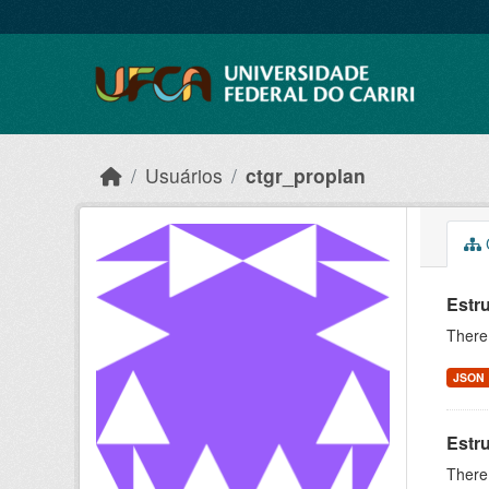
Skip to main content
Usuários
ctgr_proplan
C
Estru
There 
JSON
Estru
There 