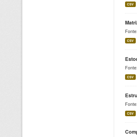
CSV
Matr
Fonte
CSV
Esto
Fonte
CSV
Estr
Fonte
CSV
Comp