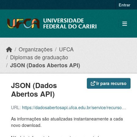
Skip to main content
Entrar
Organizações
UFCA
Diplomas de graduação
JSON (Dados Abertos API)
JSON (Dados
Ir para recurso
Abertos API)
URL:
https://dadosabertosapi.ufca.edu.br/service/recurso/diplomas_graduacao.json
As informações são atualizadas instantaneamente a cada
novo download.