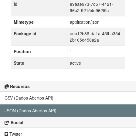
Id
e9aae973-7d57-4421-
96b2-92154e962f9c
Mimetype
application/json
Package id
eeb12b86-da1a-45ff-a354-
2b105e458a2a
Position
1
State
active
Recursos
CSV (Dados Abertos API)
JSON (Dados Abertos API)
Social
Twitter