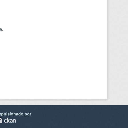
I
).
mpulsionado por