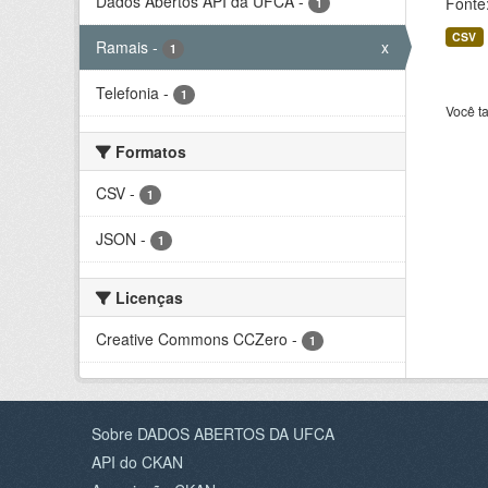
Dados Abertos API da UFCA
-
Fonte:
1
CSV
Ramais
-
x
1
Telefonia
-
1
Você t
Formatos
CSV
-
1
JSON
-
1
Licenças
Creative Commons CCZero
-
1
Sobre DADOS ABERTOS DA UFCA
API do CKAN