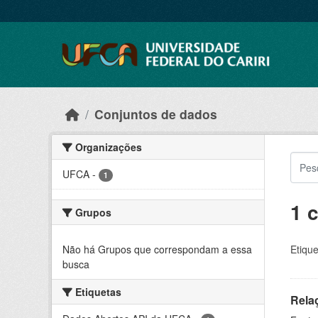
Skip to main content
Conjuntos de dados
Organizações
UFCA
-
1
1 
Grupos
Não há Grupos que correspondam a essa
Etique
busca
Etiquetas
Rela