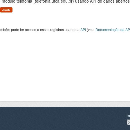
 módulo telefonia (telefonia.ufca.edu.br) usando API de dados abertos
JSON
ambém pode ter acesso a esses registros usando a
API
(veja
Documentação da AP
I