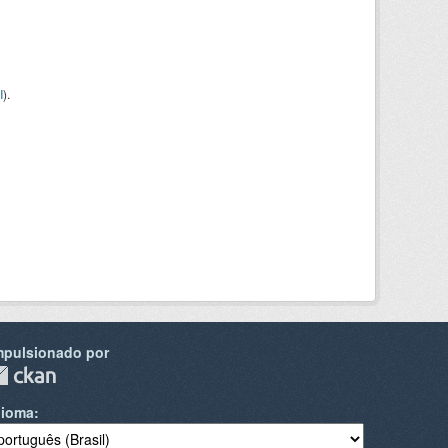
I
).
mpulsionado por
dioma