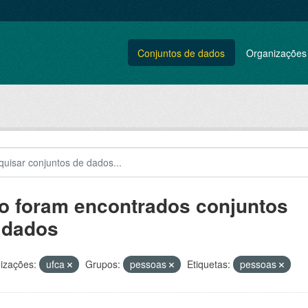
Conjuntos de dados
Organizações
o foram encontrados conjuntos
 dados
izações:
ufca
Grupos:
pessoas
Etiquetas:
pessoas