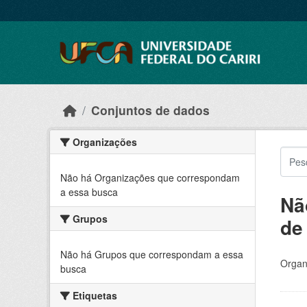
Skip to main content
Conjuntos de dados
Organizações
Não há Organizações que correspondam
a essa busca
Nã
Grupos
de
Não há Grupos que correspondam a essa
Organ
busca
Etiquetas