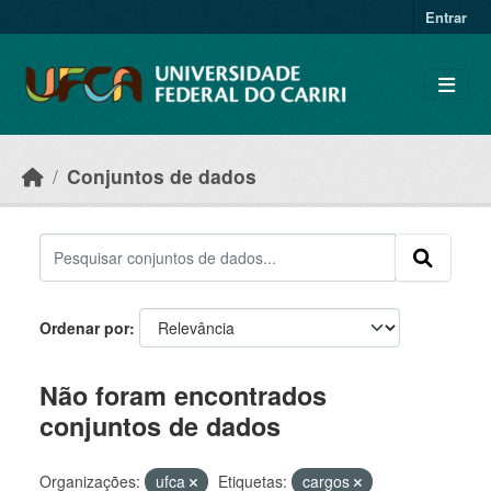
Skip to main content
Entrar
Conjuntos de dados
Ordenar por
Não foram encontrados
conjuntos de dados
Organizações:
ufca
Etiquetas:
cargos