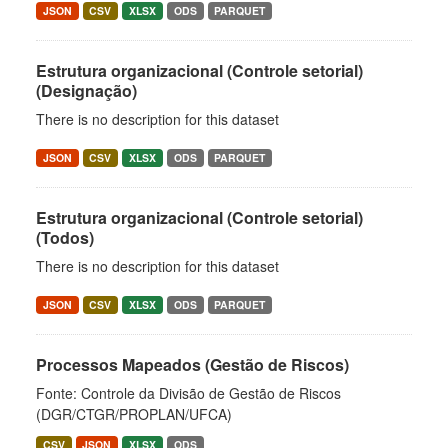
JSON
CSV
XLSX
ODS
PARQUET
Estrutura organizacional (Controle setorial)
(Designação)
There is no description for this dataset
JSON
CSV
XLSX
ODS
PARQUET
Estrutura organizacional (Controle setorial)
(Todos)
There is no description for this dataset
JSON
CSV
XLSX
ODS
PARQUET
Processos Mapeados (Gestão de Riscos)
Fonte: Controle da Divisão de Gestão de Riscos
(DGR/CTGR/PROPLAN/UFCA)
CSV
JSON
XLSX
ODS